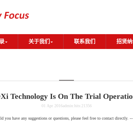
录
关于我们
联系我们
招贤纳
Xi Technology Is On The Trial Operatio
01 Apr 2016
admin:
hits:21356
you have any suggestions or questions, please feel free to contact directly. --